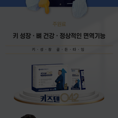
주원료
키 성장 · 뼈 건강 · 정상적인 면역기능
키·성·장 골·든·타·임