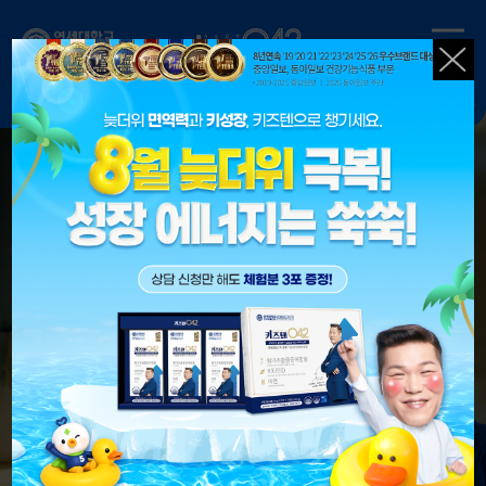
트
키즈텐042
키즈텐스토어
연세대학교
작은 키 고민 말고 다 같이
키 크는 행복
키성장
키 크는 기쁨
우리 아이
키성장엔
키즈텐 042
아이들이 좋아하는
키성장 HT042의 힘!
키즈텐 042는 사랑입니다.