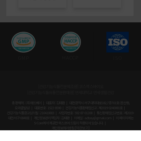
HACCP
GMP
ISO
[건강기능식품전문제조원] 코스맥스바이오
[건강기능식품유통전문판매원] 연세대학교 연세생활건강
총 판매처 : (주)애드베이
대표자 : 김태환
대전광역시 서구 대덕대로182,7층701호 (둔산동,
오라클빌딩)
대표번호 : 1522-8590
건강기능식품판매업신고 : 제2019-0240081호
건강기능식품광고심의필 : 210410803
사업자번호 : 592-87-01208
통신판매업신고번호 : 제2019-
대전서구-0848호
개인정보관리책임자 : 김태환
이메일 : adbay@gmail.com
이 페이지에는
S-Core에서 제공한 에스코어 드림이 적용되어 있습니다.
개인정보처리방침
[약관보기]
Copyright ⓒ ADBAY Corp. All Rights Reserved.