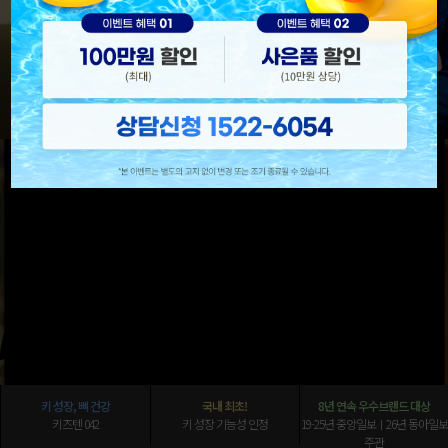
키즈텐 042는 식약처 인정 키성장
기능성 원료 황기추출물 등
복합물
(HT042)을 함유한 어린이
건강기능식품입니다.
건강기능식품광고심의필 210410803
키 성장, 뼈 건강
국내 최초!
8년 연속 우수브랜드 대상
키즈텐 042
키 성장
기능성 인정
19-25년 중앙일보ㅣ
26년 동아일보
주관