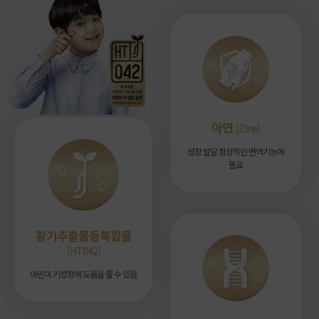
아연
[Zine]
성장 발달
정상적인 면역기능에
필요
황기추출물등복합물
[HT042]
어린이 키성장에
도움을 줄 수 있음