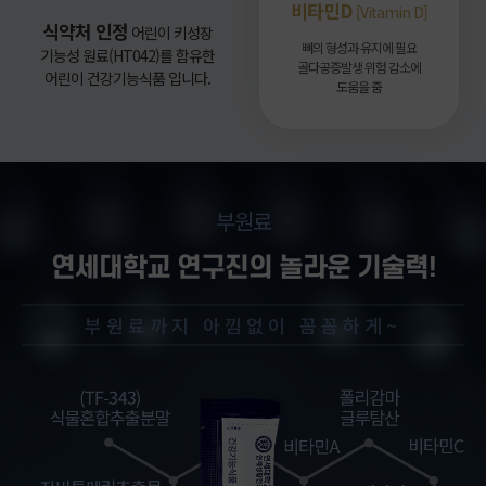
비타민D
[Vitamin D]
식약처 인정
어린이 키성장
뼈의 형성과 유지에 필요
기능성 원료(HT042)를 함유한
골다공증발생 위험 감소에
어린이 건강기능식품 입니다.
도움을 줌
부원료
연세대학교 연구진의 놀라운 기술력!
부원료까지 아낌없이 꼼꼼하게~