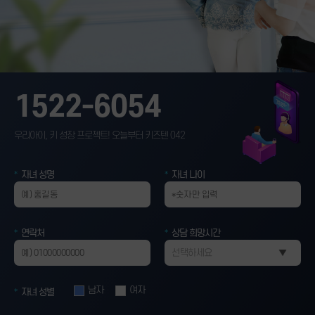
1522-6054
우리아이, 키 성장 프로젝트! 오늘부터 키즈텐 042
자녀 성명
자녀 나이
연락처
상담 희망시간
남자
여자
자녀 성별