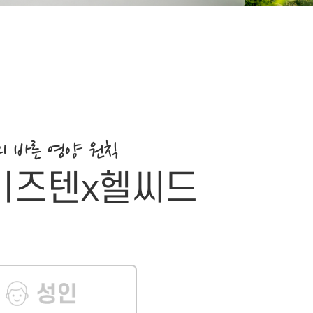
의 바른 영양 원칙
 키즈텐x헬씨드