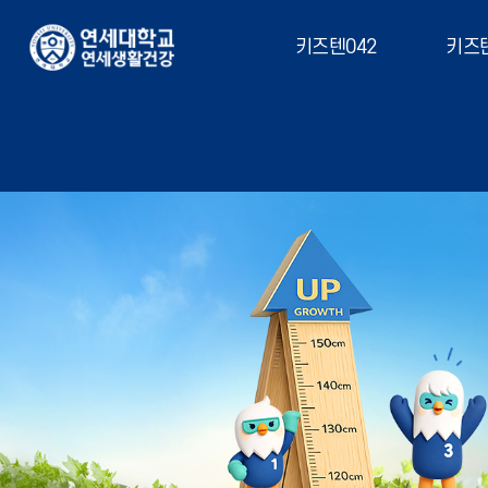
키즈텐042
키즈