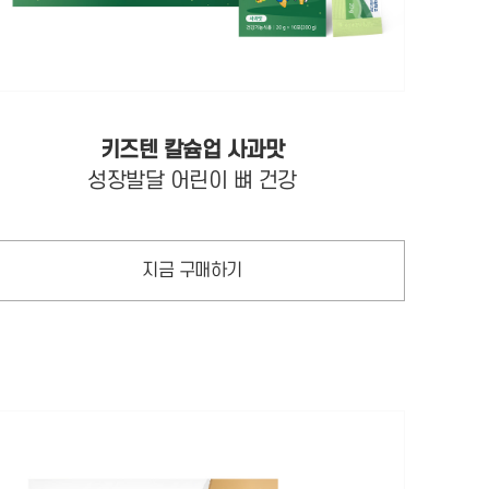
키즈텐 칼슘업 사과맛
성장발달 어린이 뼈 건강
지금 구매하기