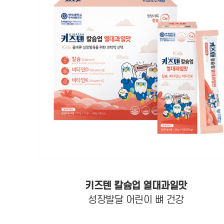
키즈텐 칼슘업 열대과일맛
성장발달 어린이 뼈 건강