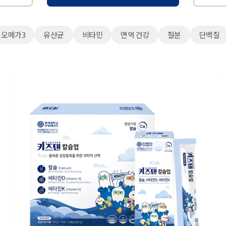
오메가3
유산균
비타민
면역 건강
철분
단백질