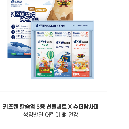
키즈텐 칼슘업 3종 선물세트 X 슈퍼탐사대
성장발달 어린이 뼈 건강